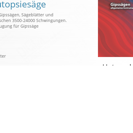
utopsiesäge
ipssägen, Sägeblätter und
ischen 3500-24000 Schwingungen.
augung für Gipssäge
ter
Unterne
Wir haben uns
und Gipssägen
in der Medizint
/ Produkte
Durch die stä
wird unser
Aut
s Gipssäge / Bandsäge
laufend erweite
närmedizin
Über unseren 
zukünftig im Be
aktion.
sein.
ung.