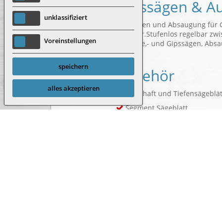
Gipssägen & A
unklassifiziert
Gipssägen und Absaugung für G
Zubehör.Stufenlos regelbar zw
Voreinstellungen
Autopsie,- und Gipssägen, Abs
speichern
Zubehör
alles akzeptieren
3k-Schaft und Tiefensägeblät
Segment Sägeblatt
Tiefenbegrenzungsscheibe
Informationen 
Einsatz in der Orthopädie al
Autopsie sowie in der Veteri
Absaugung, Vakuum und Extr
Elektronische Drehzahlregel