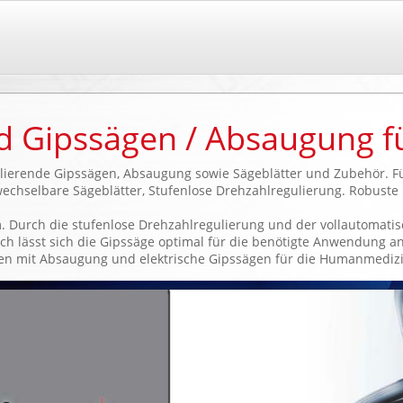
d Gipssägen / Absaugung f
illierende Gipssägen, Absaugung sowie Sägeblätter und Zubehör. 
chselbare Sägeblätter, Stufenlose Drehzahlregulierung. Robuste K
e stufenlose Drehzahlregulierung und der vollautomatisch
ich die Gipssäge optimal für die benötigte Anwendung an
saugung und elektrische Gipssägen für die Humanmedizin 