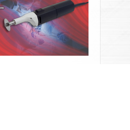
hmen
auf die Herstellung von Autopsiesägen
 samt Zubehör sowie Absaugvorrichtungen
echnik spezialisiert.
ndig wachsenden Anforderungen am Markt
opsie und Gipssägen Produktportfolio
rt.
Webshop / Online-Shop möchten wir
reich Ärztebedarf / Praxisbedarf präsent