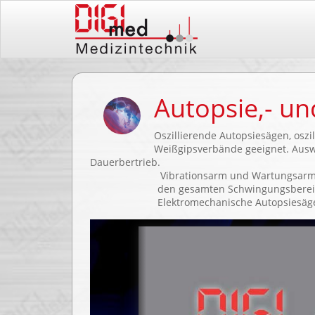
Autopsie,- un
Oszillierende Autopsiesägen, osz
Weißgipsverbände geeignet. Auswe
Dauerbertrieb.
Vibrationsarm und Wartungsarm. Durch di
den gesamten Schwingungsbereich lässt s
Elektromechanische Autopsiesägen mit Ab